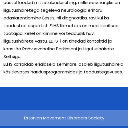
aastal loodud mittetulundusühing, mille eesmärgiks on
liigutushäiretega tegeleva neuroloogia eriharu
edasiarendamine Eestis, nii diagnostika, ravi kui ka
teadustöö aspektist. ELHS liikmeteks on meditsiinilised
töötajad, kellel on kliiniline või teaduslik huvi
liigutushäirete vastu. ELHS-l on tihedad kontaktid ja
koostöö Rahvusvahelise Parkinsoni ja Liigutushäirete
Seltsiga.
ELHS korraldab erialaseid seminare, osaleb liigutushäireid
käsitlevates haridusprogrammides ja teadustegevuses.
Estonian Movement Disorders Society