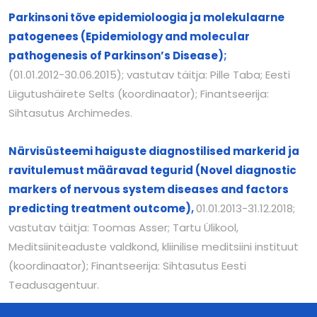
Parkinsoni tõve epidemioloogia ja molekulaarne
patogenees (Epidemiology and molecular
pathogenesis of Parkinson’s Disease)
;
(01.01.2012−30.06.2015); vastutav täitja: Pille Taba; Eesti
Liigutushäirete Selts (koordinaator); Finantseerija:
Sihtasutus Archimedes.
Närvisüsteemi haiguste diagnostilised markerid ja
ravitulemust määravad tegurid (Novel diagnostic
markers of nervous system diseases and factors
predicting treatment outcome)
,
01.01.2013−31.12.2018;
vastutav täitja: Toomas Asser; Tartu Ülikool,
Meditsiiniteaduste valdkond, kliinilise meditsiini instituut
(koordinaator); Finantseerija: Sihtasutus Eesti
Teadusagentuur.