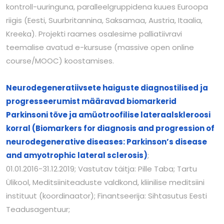
kontroll-uuringuna, paralleelgruppidena kuues Euroopa
riigis (Eesti, Suurbritannina, Saksamaa, Austria, Itaalia,
Kreeka). Projekti raames osalesime palliatiivravi
teemalise avatud e-kursuse (massive open online
course/MOOC) koostamises.
Neurodegeneratiivsete haiguste diagnostilised ja
progresseerumist määravad biomarkerid
Parkinsoni tõve ja amüotroofilise lateraalskleroosi
korral (Biomarkers for diagnosis and progression of
neurodegenerative diseases: Parkinson’s disease
and amyotrophic lateral sclerosis)
;
01.01.2016−31.12.2019; Vastutav täitja: Pille Taba; Tartu
Ülikool, Meditsiiniteaduste valdkond, kliinilise meditsiini
instituut (koordinaator); Finantseerija: Sihtasutus Eesti
Teadusagentuur;