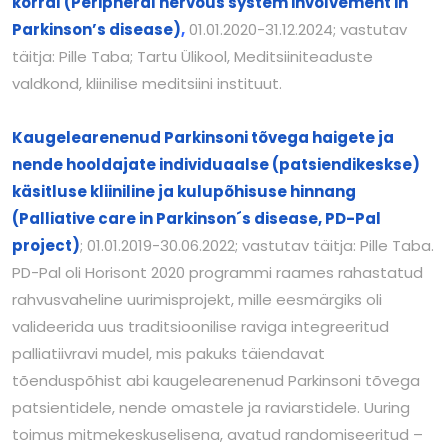
korral (Peripheral nervous system involvement in
Parkinson’s disease)
,
01.01.2020-31.12.2024; vastutav
täitja: Pille Taba; Tartu Ülikool, Meditsiiniteaduste
valdkond, kliinilise meditsiini instituut.
Kaugelearenenud Parkinsoni tõvega haigete ja
nende hooldajate individuaalse (patsiendikeskse)
käsitluse kliiniline ja kulupõhisuse hinnang
(Palliative care in Parkinson´s disease, PD-Pal
project)
; 01.01.2019-30.06.2022; vastutav täitja: Pille Taba.
PD-Pal oli Horisont 2020 programmi raames rahastatud
rahvusvaheline uurimisprojekt, mille eesmärgiks oli
valideerida uus traditsioonilise raviga integreeritud
palliatiivravi mudel, mis pakuks täiendavat
tõenduspõhist abi kaugelearenenud Parkinsoni tõvega
patsientidele, nende omastele ja raviarstidele. Uuring
toimus mitmekeskuselisena, avatud randomiseeritud –