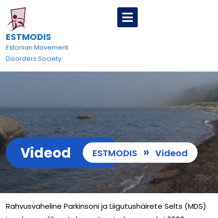
Skip
Open
to
Menu
content
ESTMODIS
Estonian Movement
Disorders Society
Videod
»
ESTMODIS
Videod
Rahvusvaheline Parkinsoni ja Liigutushäirete Selts (MDS)