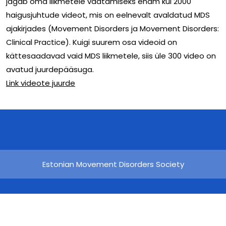
jagab oma liikmetele vaatamiseks enam kui 2000
haigusjuhtude videot, mis on eelnevalt avaldatud MDS
ajakirjades (Movement Disorders ja Movement Disorders:
Clinical Practice). Kuigi suurem osa videoid on
kättesaadavad vaid MDS liikmetele, siis üle 300 video on
avatud juurdepääsuga.
Link videote juurde
Estonian Movement Disorders Society